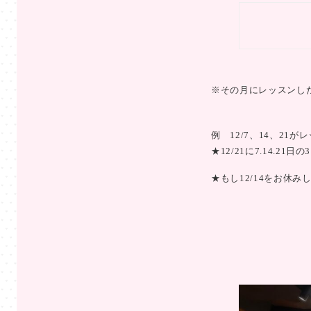
※その月にレッスンし
例 12/7、14、21
★12/21に7.14.21
★もし12/14をお休みし